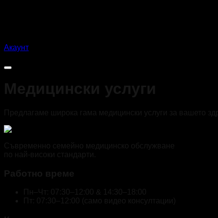
Акаунт
BG
Медицински услуги
Предлагаме широка гама медицински услуги за вашето здр
Съвременно семейно медицинско обслужване
по най-високи стандарти.
Работно време
Пн–Чт: 07:30–12:00 & 14:30–18:00
Пт: 07:30–12:00
(
само видео консултации
)