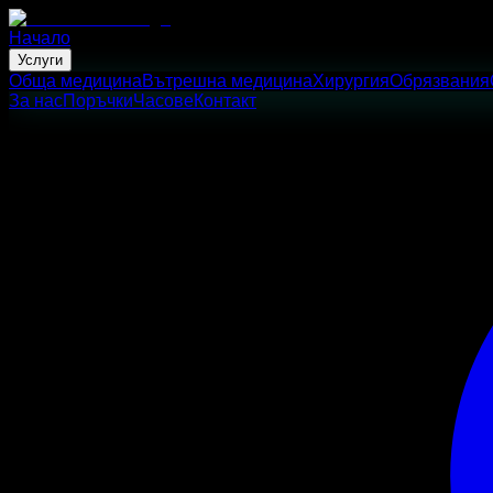
Начало
Услуги
Обща медицина
Вътрешна медицина
Хирургия
Обрязвания
За нас
Поръчки
Часове
Контакт