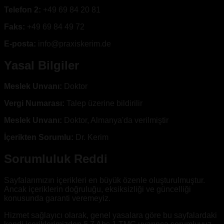
Telefon 2
:
+49 69 84 20 81
Faks
:
+49 69 84 49 72
E-posta
:
info@praxiskerim.de
Yasal Bilgiler
Meslek Unvanı
:
Doktor
Vergi Numarası
:
Talep üzerine bildirilir
Meslek Unvanı
:
Doktor, Almanya'da verilmiştir
İçerikten Sorumlu
:
Dr. Kerim
Sorumluluk Reddi
Sayfalarımızın içerikleri en büyük özenle oluşturulmuştur.
Ancak içeriklerin doğruluğu, eksiksizliği ve güncelliği
konusunda garanti veremeyiz.
Hizmet sağlayıcı olarak, genel yasalara göre bu sayfalardaki