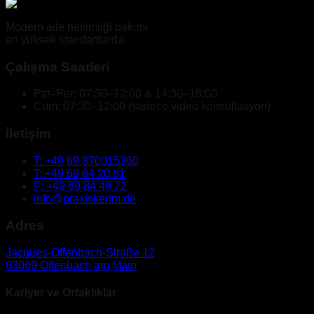
Modern aile hekimliği bakımı
en yüksek standartlarda.
Çalışma Saatleri
Pzt–Per: 07:30–12:00 & 14:30–18:00
Cum: 07:30–12:00
(
sadece video konsültasyon
)
İletişim
T: +49 69 870015360
T: +49 69 84 20 81
F: +49 69 84 49 72
info@praxiskerim.de
Adres
Jacques-Offenbach-Straße 12
63069 Offenbach am Main
Kariyer ve Ortaklıklar