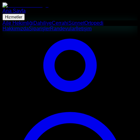
Ana Sayfa
Hizmetler
Aile Hekimliği
Dahiliye
Cerrahi
Sünnet
Ortopedi
Hakkımızda
Siparişler
Randevular
İletişim