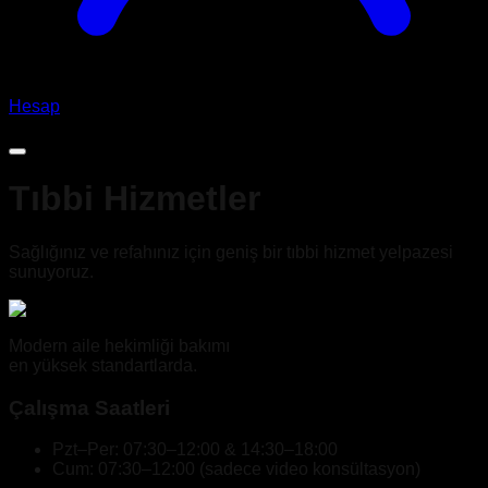
Hesap
TR
Tıbbi Hizmetler
Sağlığınız ve refahınız için geniş bir tıbbi hizmet yelpazesi
sunuyoruz.
Modern aile hekimliği bakımı
en yüksek standartlarda.
Çalışma Saatleri
Pzt–Per: 07:30–12:00 & 14:30–18:00
Cum: 07:30–12:00
(
sadece video konsültasyon
)