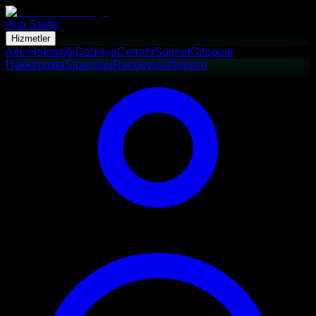
Ana Sayfa
Hizmetler
Aile Hekimliği
Dahiliye
Cerrahi
Sünnet
Ortopedi
Hakkımızda
Siparişler
Randevular
İletişim